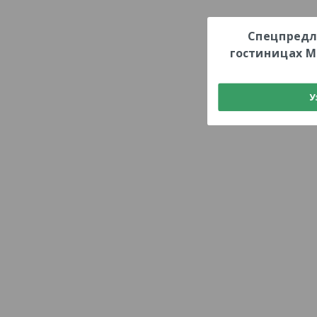
Спецпредл
гостиницах М
У