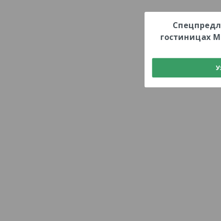
Спецпредл
гостиницах М
У