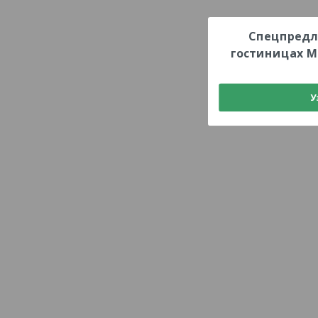
Спецпредл
гостиницах М
У