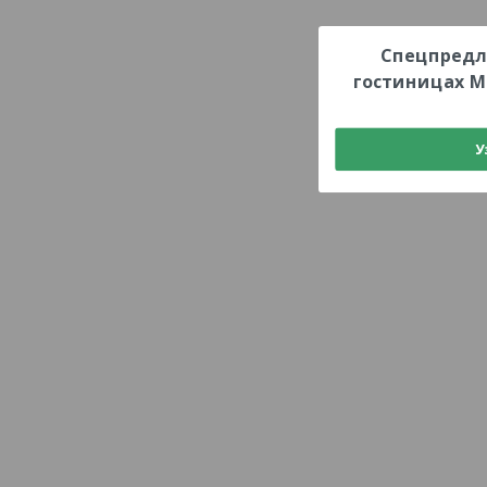
Спецпредл
гостиницах М
У