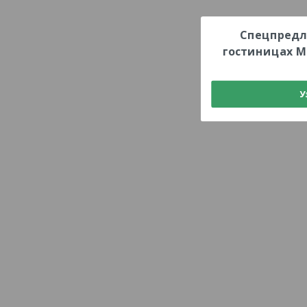
Спецпредл
гостиницах М
У