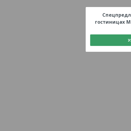
Спецпредл
гостиницах М
У