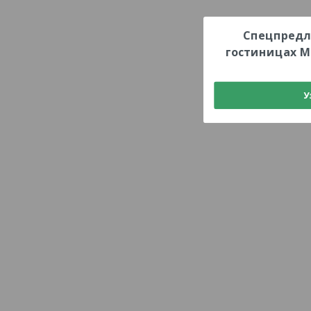
Спецпредл
гостиницах М
У