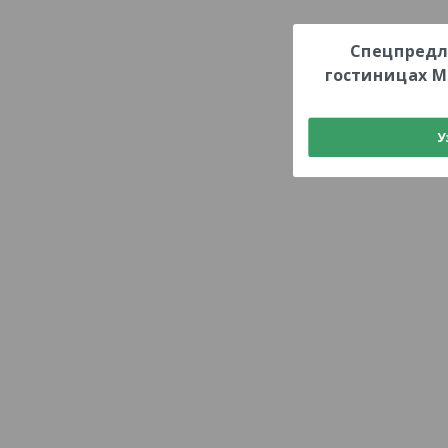
Спецпредл
гостиницах М
У