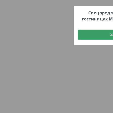
Спецпредл
гостиницах М
У