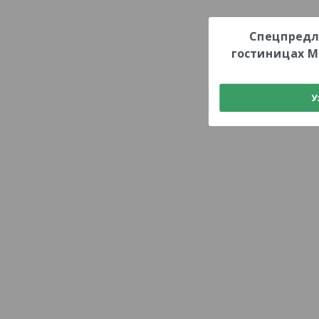
Спецпредл
гостиницах М
У